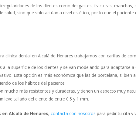
 e irregularidades de los dientes como desgastes, fracturas, manchas,
de salud, sino que solo actúan a nivel estético, por lo que el pacien
stra clínica dental en Alcalá de Henares trabajamos con carillas de co
s a la superficie de los dientes y se van modelando para adaptarse a 
nvasivo. Esta opción es más económica que las de porcelana, si bien 
endo de los hábitos del paciente.
 son mucho más resistentes y duraderas, y tienen un aspecto muy natur
n leve tallado del diente de entre 0.5 y 1 mm.
s en Alcalá de Henares
,
contacta con nosotros
para pedir tu cita 