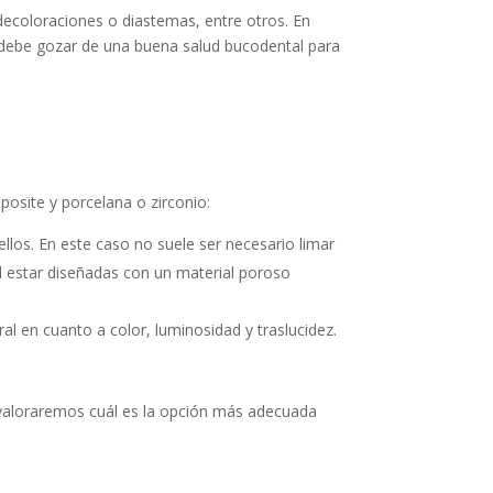
 decoloraciones o diastemas, entre otros. En
te debe gozar de una buena salud bucodental para
mposite y porcelana o zirconio:
ellos. En este caso no suele ser necesario limar
al estar diseñadas con un material poroso
al en cuanto a color, luminosidad y traslucidez.
y valoraremos cuál es la opción más adecuada