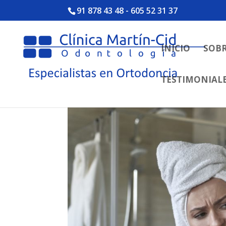
91 878 43 48
-
605 52 31 37
INICIO
SOB
TESTIMONIAL